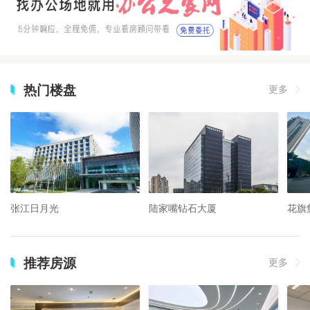
热门楼盘
更多
张江日月光
陆家嘴钻石大厦
花旗
推荐房源
更多