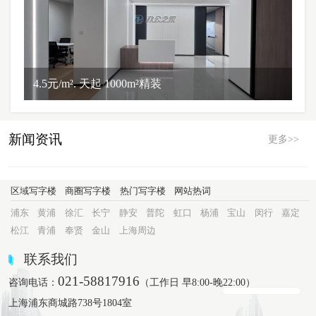
4.5元/m². 天起 1000m²精装
新闻资讯
更多>>
区域写字楼
商圈写字楼
热门写字楼
网站热词
浦东
黄浦
徐汇
长宁
静安
普陀
虹口
杨浦
宝山
闵行
嘉定
松江
青浦
奉贤
金山
上海周边
联系我们
021-58817916
咨询电话：
（工作日 早8:00-晚22:00）
上海浦东商城路738号1804室