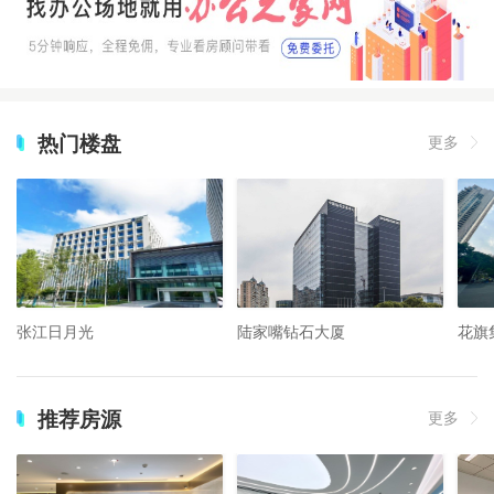
热门楼盘
更多
张江日月光
陆家嘴钻石大厦
花旗
推荐房源
更多