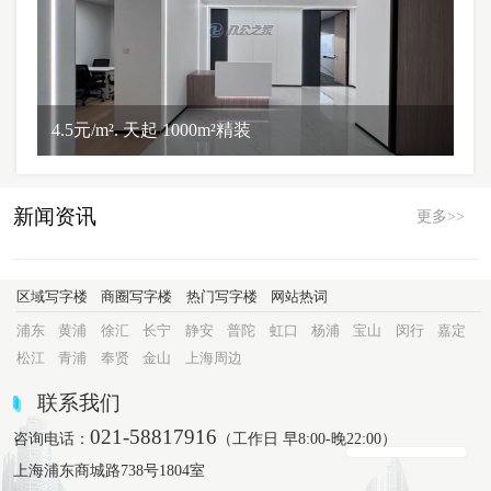
4.5元/m². 天起 1000m²精装
新闻资讯
更多>>
区域写字楼
商圈写字楼
热门写字楼
网站热词
浦东
黄浦
徐汇
长宁
静安
普陀
虹口
杨浦
宝山
闵行
嘉定
松江
青浦
奉贤
金山
上海周边
联系我们
021-58817916
咨询电话：
（工作日 早8:00-晚22:00）
上海浦东商城路738号1804室