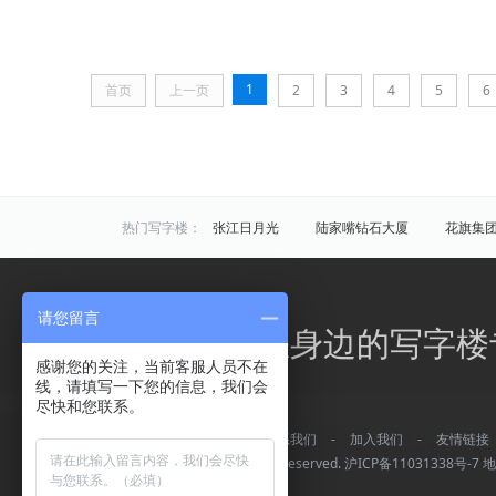
1
首页
上一页
2
3
4
5
6
热门写字楼：
张江日月光
陆家嘴钻石大厦
花旗集
炬芯研发大楼
佑越国际
张江海趣园
中国芯科技园
衡谷1976
惠生中心
请您留言
区域写字楼：
浦东
黄浦
徐汇
长宁
静安
办公之家，您身边的写字楼
商圈写字楼：
曹杨路
金山
陆家嘴
静安寺
感谢您的关注，当前客服人员不在
线，请填写一下您的信息，我们会
曹家渡
张江
金桥开发区
火车站
尽快和您联系。
万体馆
周浦
外滩
老西门
关于我们
-
常见问题
-
联系我们
-
加入我们
-
友情链接
平凉/杨浦外滩
龙柏
彭浦
新江
Copyright © 办公之家 All rights reserved.
沪ICP备11031338号-7
地
四川北路
华漕
上大
友谊路