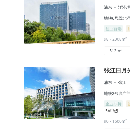
浦东
-
洋泾/
地铁6号线北洋
创业首选
98 - 2368m²
312m²
张江日月
浦东
-
张江
地铁2号线广兰路
企业扶持
5A甲级
90 - 1600m²