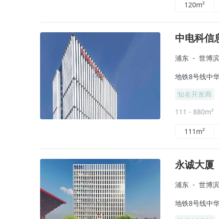
120m²
中电科信
浦东
-
世博
地铁8号线中华
知名开发商
111 - 880m²
111m²
永诚大厦
浦东
-
世博
地铁8号线中华