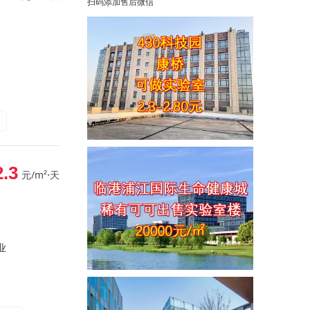
扫码添加售后微信
2.3
元/m²⋅天
业