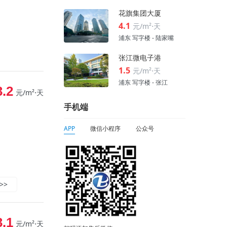
花旗集团大厦
4.1
元/m²⋅天
浦东 写字楼 - 陆家嘴
张江微电子港
1.5
元/m²⋅天
浦东 写字楼 - 张江
3.2
元/m²⋅天
手机端
APP
微信小程序
公众号
>>
3.1
元/m²⋅天