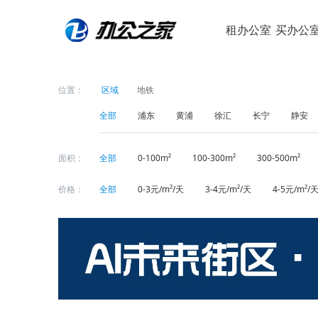
租办公室
买办公
位置：
区域
地铁
全部
浦东
黄浦
徐汇
长宁
静安
面积：
全部
0-100m²
100-300m²
300-500m²
价格：
全部
0-3元/m²/天
3-4元/m²/天
4-5元/m²/