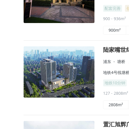
配套完善
900 - 936m²
900m²
陆家嘴世
浦东
-
塘桥
地铁4号线塘桥
地铁10分钟
127 - 2808m
2808m²
置汇旭辉