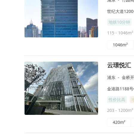
世纪大道120
地铁10分钟
115 - 1046m
1046m²
云璟悦汇
浦东
-
金桥
金港路1188号
性价比高
203 - 1200m
420m²