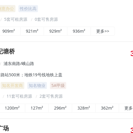
创意办公
性价比高
5套可租房源
0套可售房源
/
/
909m²
921m²
929m²
936m²
更多>>
纪塘桥
浦东南路/峨山路
/
路站500米；地铁19号线地铁上盖
知名开发商
知名物业
5A甲级
²
11套可租房源
2套可售房源
/
/
1200m²
127m²
296m²
328m²
362m²
更多
广场