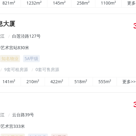
821m²
1232m²
145m²
258m²
1100m²
更多
息大厦
滨江
白莲泾路127号
/
艺术宫站830米
知名物业
5A甲级
9套可租房源
0套可售房源
/
/
141m²
210m²
422m²
518m²
555m²
更多>>
滨江
云台路39号
/
艺术宫333米