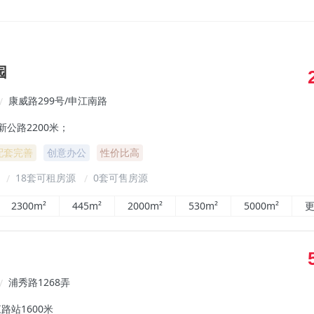
园
康威路299号/申江南路
/
新公路2200米；
配套完善
创意办公
性价比高
²
18套可租房源
0套可售房源
/
/
2300m²
445m²
2000m²
530m²
5000m²
更
浦秀路1268弄
/
路站1600米