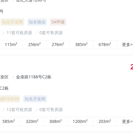
/
0号
知名开发商
知名物业
5A甲级
²
11套可租房源
0套可售房源
/
/
115m²
256m²
276m²
385m²
678m²
更多>
开发区
金港路1188号C2栋
/
C2栋
地铁10分钟
知名开发商
²
12套可租房源
0套可售房源
/
/
585m²
320m²
308m²
1200m²
203m²
更多>