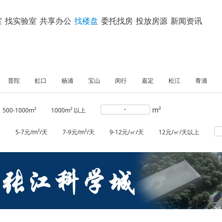
室
找实验室
共享办公
找楼盘
委托找房
投放房源
新闻资讯
普陀
虹口
杨浦
宝山
闵行
嘉定
松江
青浦
-
m²
500-1000m²
1000m² 以上
天
5-7元/m²/天
7-9元/m²/天
9-12元/㎡/天
12元/㎡/天以上