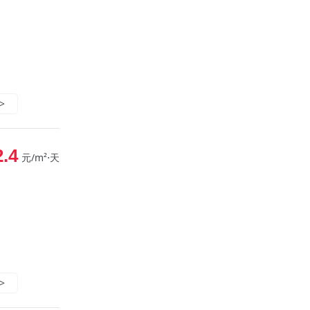
>
2.4
元/m²⋅天
>