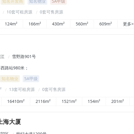
知名开发商
知名物业
5A甲级
²
10套可租房源
0套可售房源
/
/
124m²
166m²
430m²
560m²
609m²
更多>
滨江
雪野路901号
/
西路站980米；
知名物业
5A甲级
m²
13套可租房源
0套可售房源
/
/
16410m²
2116m²
1521m²
154m²
201m²
上海大厦
商贸区
世纪大道1200号