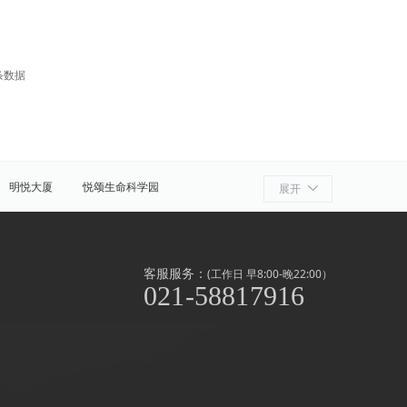
条数据
明悦大厦
悦颂生命科学园
展开
细胞产业园
ATLATL飞镖加速器
浦
奉贤
金山
上海周边
客服服务：
(工作日 早8:00-晚22:00）
021-58817916
泾/联洋
北京西路
前滩
世博滨江
淞南高境
上南地区
南京东路
闸北公园
中山公园
外高桥
漕河泾/田林
虹桥开发区/古北
滨江
北新泾
静安其他
长寿路