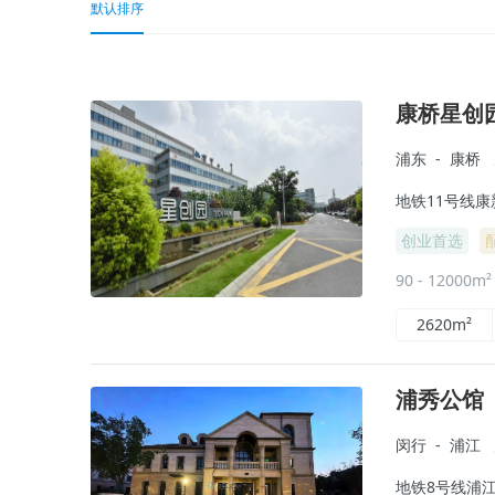
默认排序
康桥星创
浦东
-
康桥
地铁11号线康
创业首选
90 - 12000m
2620m²
浦秀公馆
闵行
-
浦江
地铁8号线浦江