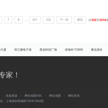
7
8
331
332
下一页
尾页
...
共
332
页
3316
团大厦
张江微电子港
星创科技广场
绿地M-TOWN
康达源谷
盛大天地源创谷
豪威科技园（张江乐业天地）
张江海豚湾
原能
普陀
虹口
杨浦
宝山
闵行
嘉定
松江
青
专家！
八佰伴
竹园商贸区
南京西路/江宁路
世纪公园
塘桥
洋
大宁/延长路
汶水路/共和新路
三林
人民广场
徐家汇
康桥
川沙
城隍庙
淮海路/新天地
五角场
北蔡/御桥
-
投放房源
-
网站地图XML
-
网站地图
-
网站热词
湾城
浦江
水产路
延安西路
董家渡
长阳路
南方商城
址：上海浦东商城路738号1804室
打浦桥
淮海西路
真如/李子园
黄兴公园
大华
龙华/徐汇