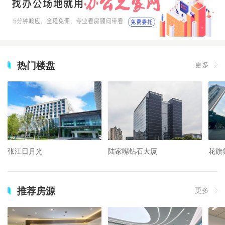
热门楼盘
更多
张江日月光
陆家嘴钻石大厦
花旗
推荐房源
更多