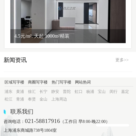
4.5元/m². 天起 1000m²精装
新闻资讯
更多>>
区域写字楼
商圈写字楼
热门写字楼
网站热词
浦东
黄浦
徐汇
长宁
静安
普陀
虹口
杨浦
宝山
闵行
嘉定
松江
青浦
奉贤
金山
上海周边
联系我们
021-58817916
咨询电话：
（工作日 早8:00-晚22:00）
上海浦东商城路738号1804室