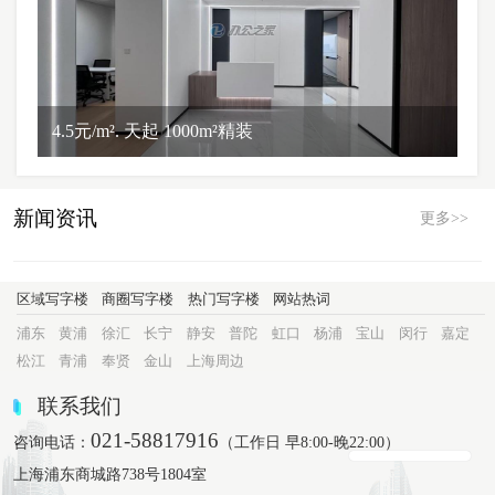
4.5元/m². 天起 1000m²精装
新闻资讯
更多>>
区域写字楼
商圈写字楼
热门写字楼
网站热词
浦东
黄浦
徐汇
长宁
静安
普陀
虹口
杨浦
宝山
闵行
嘉定
松江
青浦
奉贤
金山
上海周边
联系我们
021-58817916
咨询电话：
（工作日 早8:00-晚22:00）
上海浦东商城路738号1804室