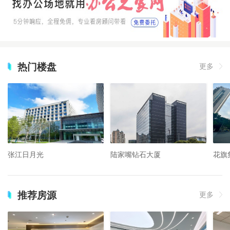
热门楼盘
更多
张江日月光
陆家嘴钻石大厦
花旗
推荐房源
更多