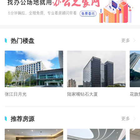
热门楼盘
更多
张江日月光
陆家嘴钻石大厦
花旗
推荐房源
更多