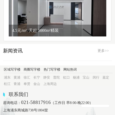
4.5元/m². 天起 1000m²精装
新闻资讯
更多>>
区域写字楼
商圈写字楼
热门写字楼
网站热词
浦东
黄浦
徐汇
长宁
静安
普陀
虹口
杨浦
宝山
闵行
嘉定
松江
青浦
奉贤
金山
上海周边
联系我们
021-58817916
咨询电话：
（工作日 早8:00-晚22:00）
上海浦东商城路738号1804室