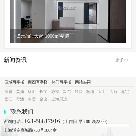
4.5元/m². 天起 1000m²精装
新闻资讯
更多>>
区域写字楼
商圈写字楼
热门写字楼
网站热词
浦东
黄浦
徐汇
长宁
静安
普陀
虹口
杨浦
宝山
闵行
嘉定
松江
青浦
奉贤
金山
上海周边
联系我们
021-58817916
咨询电话：
（工作日 早8:00-晚22:00）
上海浦东商城路738号1804室