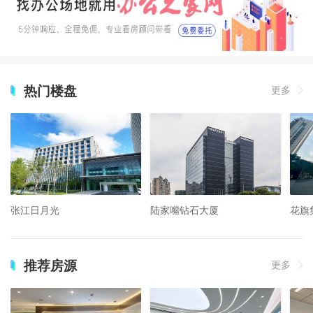
热门楼盘
更多
张江日月光
陆家嘴钻石大厦
花旗
推荐房源
更多