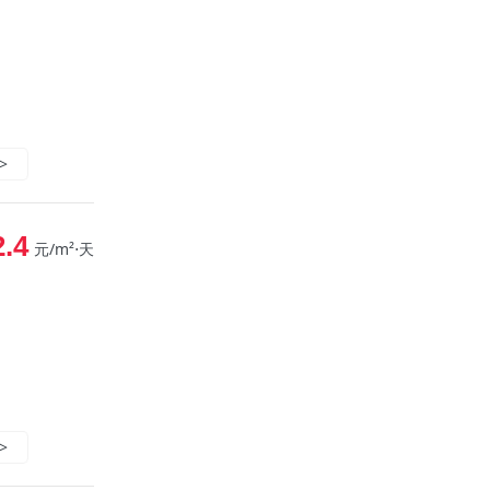
>
2.4
元/m²⋅天
>