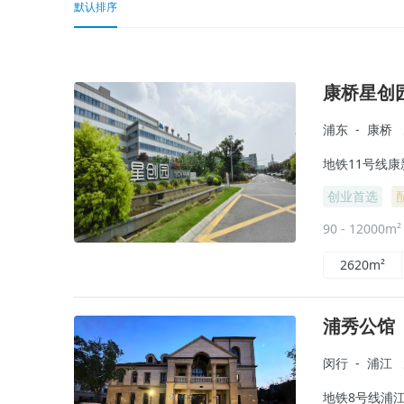
默认排序
康桥星创
浦东
-
康桥
地铁11号线康
创业首选
90 - 12000m
2620m²
浦秀公馆
闵行
-
浦江
地铁8号线浦江