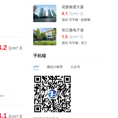
花旗集团大厦
4.1
元/m²⋅天
浦东 写字楼 - 陆家嘴
张江微电子港
1.5
元/m²⋅天
浦东 写字楼 - 张江
3.2
元/m²⋅天
手机端
APP
微信小程序
公众号
>>
3.1
元/m²⋅天