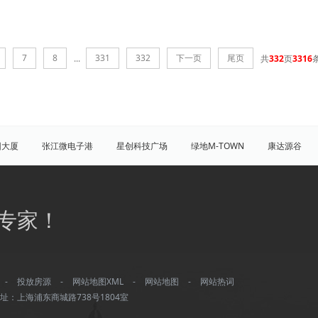
7
8
331
332
下一页
尾页
...
共
332
页
3316
团大厦
张江微电子港
星创科技广场
绿地M-TOWN
康达源谷
盛大天地源创谷
豪威科技园（张江乐业天地）
张江海豚湾
原能
普陀
虹口
杨浦
宝山
闵行
嘉定
松江
青
专家！
八佰伴
竹园商贸区
南京西路/江宁路
世纪公园
塘桥
洋
大宁/延长路
汶水路/共和新路
三林
人民广场
徐家汇
康桥
川沙
城隍庙
淮海路/新天地
五角场
北蔡/御桥
-
投放房源
-
网站地图XML
-
网站地图
-
网站热词
湾城
浦江
水产路
延安西路
董家渡
长阳路
南方商城
址：上海浦东商城路738号1804室
打浦桥
淮海西路
真如/李子园
黄兴公园
大华
龙华/徐汇