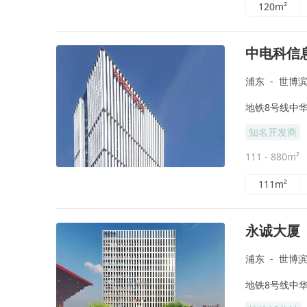
120m²
中电科信
浦东
-
世博
地铁8号线中华
知名开发商
111 - 880m²
111m²
永诚大厦
浦东
-
世博
地铁8号线中华