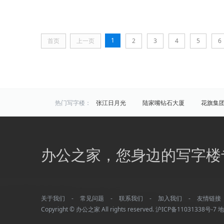
1
首页
上一页
2
3
4
5
6
热门写字楼：
张江日月光
陆家嘴钻石大厦
花旗集
炬芯研发大楼
佑越国际
张江海趣园
中国芯科技园
衡谷1976
惠生中心
区域写字楼：
浦东
黄浦
徐汇
长宁
静安
办公之家，您身边的写字楼
商圈写字楼：
曹杨路
金山
陆家嘴
静安寺
曹家渡
张江
金桥开发区
火车站
万体馆
周浦
外滩
老西门
关于我们
-
常见问题
-
联系我们
-
加入我们
-
友情链接
平凉/杨浦外滩
龙柏
彭浦
新江
Copyright © 办公之家 All rights reserved.
沪ICP备11031338号-7
地
四川北路
华漕
上大
友谊路