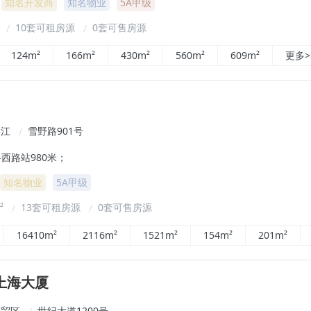
知名开发商
知名物业
5A甲级
²
10套可租房源
0套可售房源
/
/
124m²
166m²
430m²
560m²
609m²
更多>
滨江
雪野路901号
/
西路站980米；
知名物业
5A甲级
m²
13套可租房源
0套可售房源
/
/
16410m²
2116m²
1521m²
154m²
201m²
上海大厦
商贸区
世纪大道1200号