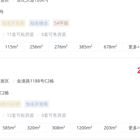
/
0号
知名开发商
知名物业
5A甲级
²
11套可租房源
0套可售房源
/
/
115m²
256m²
276m²
385m²
678m²
更多>
开发区
金港路1188号C2栋
/
C2栋
地铁10分钟
知名开发商
²
12套可租房源
0套可售房源
/
/
585m²
320m²
308m²
1200m²
203m²
更多>