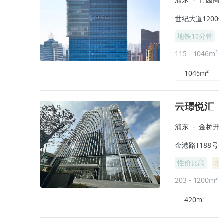
世纪大道120
地铁10分钟
115 - 1046m
1046m²
云璟悦汇
浦东
-
金桥
金港路1188号
性价比高
203 - 1200m
420m²