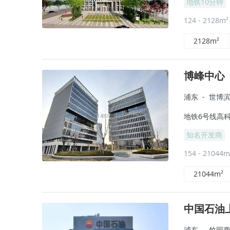
地铁10分钟
124 - 2128m
2128m²
博峰中心
浦东
-
世博
地铁6号线高科
知名开发商
154 - 21044
21044m²
中国石油
浦东
-
竹园