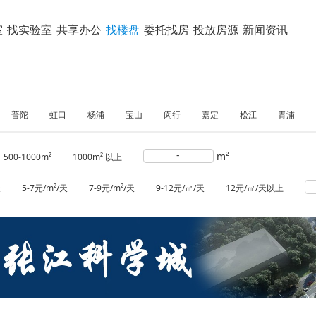
室
找实验室
共享办公
找楼盘
委托找房
投放房源
新闻资讯
普陀
虹口
杨浦
宝山
闵行
嘉定
松江
青浦
-
m²
500-1000m²
1000m² 以上
天
5-7元/m²/天
7-9元/m²/天
9-12元/㎡/天
12元/㎡/天以上