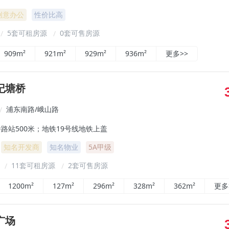
创意办公
性价比高
5套可租房源
0套可售房源
/
/
909m²
921m²
929m²
936m²
更多>>
纪塘桥
浦东南路/峨山路
/
路站500米；地铁19号线地铁上盖
知名开发商
知名物业
5A甲级
²
11套可租房源
2套可售房源
/
/
1200m²
127m²
296m²
328m²
362m²
更多
广场