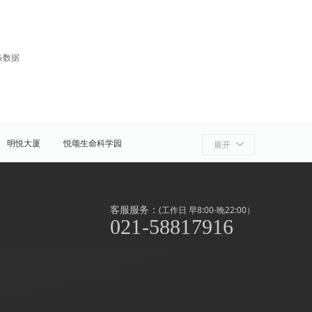
条数据
明悦大厦
悦颂生命科学园
展开
细胞产业园
ATLATL飞镖加速器
浦
奉贤
金山
上海周边
客服服务：
(工作日 早8:00-晚22:00）
021-58817916
泾/联洋
北京西路
前滩
世博滨江
淞南高境
上南地区
南京东路
闸北公园
中山公园
外高桥
漕河泾/田林
虹桥开发区/古北
滨江
北新泾
静安其他
长寿路