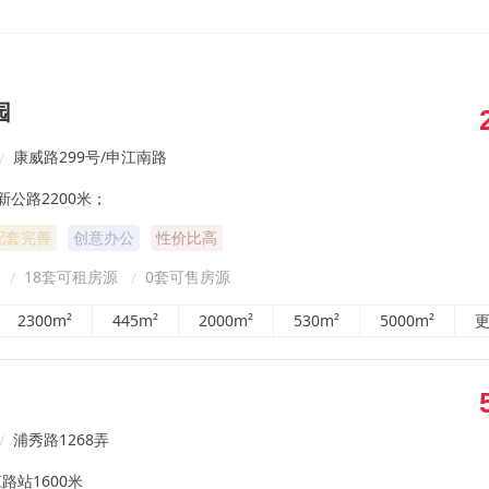
园
康威路299号/申江南路
/
新公路2200米；
配套完善
创意办公
性价比高
²
18套可租房源
0套可售房源
/
/
2300m²
445m²
2000m²
530m²
5000m²
更
浦秀路1268弄
/
路站1600米