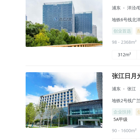
浦东
-
洋泾/
地铁6号线北洋
创业首选
98 - 2368m²
312m²
张江日月
浦东
-
张江
地铁2号线广兰路
企业扶持
5A甲级
90 - 1600m²