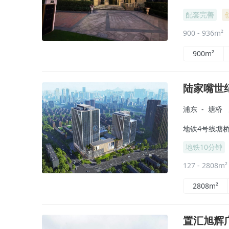
配套完善
900 - 936m²
900m²
陆家嘴世
浦东
-
塘桥
地铁4号线塘桥
地铁10分钟
127 - 2808m
2808m²
置汇旭辉