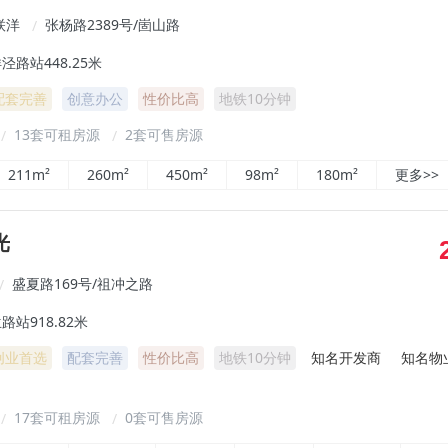
联洋
张杨路2389号/崮山路
/
泾路站448.25米
配套完善
创意办公
性价比高
地铁10分钟
13套可租房源
2套可售房源
/
/
211m²
260m²
450m²
98m²
180m²
更多>>
光
盛夏路169号/祖冲之路
/
站918.82米
创业首选
配套完善
性价比高
地铁10分钟
知名开发商
知名物
17套可租房源
0套可售房源
/
/