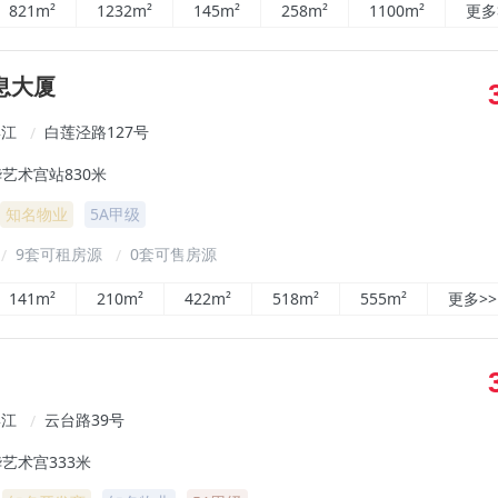
821m²
1232m²
145m²
258m²
1100m²
更多
息大厦
滨江
白莲泾路127号
/
艺术宫站830米
知名物业
5A甲级
9套可租房源
0套可售房源
/
/
141m²
210m²
422m²
518m²
555m²
更多>>
滨江
云台路39号
/
艺术宫333米