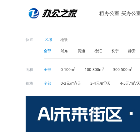
租办公室
买办公
位置：
区域
地铁
全部
浦东
黄浦
徐汇
长宁
静安
面积：
全部
0-100m²
100-300m²
300-500m²
价格：
全部
0-3元/m²/天
3-4元/m²/天
4-5元/m²/