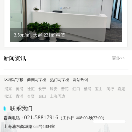
3.5元/m². 天起 231m²精装
新闻资讯
更多>>
区域写字楼
商圈写字楼
热门写字楼
网站热词
浦东
黄浦
徐汇
长宁
静安
普陀
虹口
杨浦
宝山
闵行
嘉定
松江
青浦
奉贤
金山
上海周边
联系我们
021-58817916
咨询电话：
（工作日 早8:00-晚22:00）
上海浦东商城路738号1804室