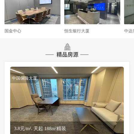
国金中心
恒生银行大厦
中达
中国保险大厦
3.8元/m². 天起 188m²精装