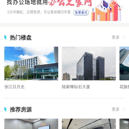
热门楼盘
更多
张江日月光
陆家嘴钻石大厦
花旗
推荐房源
更多