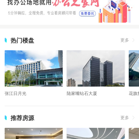
热门楼盘
更多
张江日月光
陆家嘴钻石大厦
花旗
推荐房源
更多