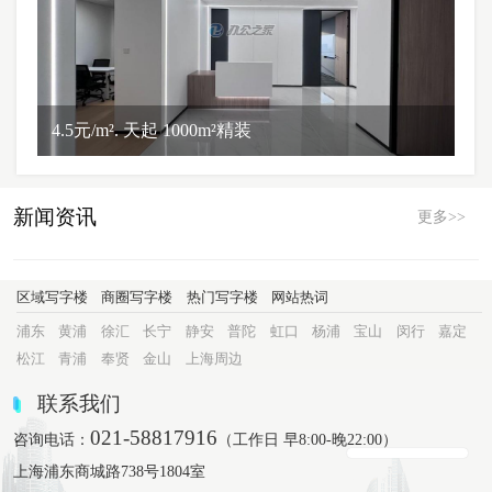
4.5元/m². 天起 1000m²精装
新闻资讯
更多>>
区域写字楼
商圈写字楼
热门写字楼
网站热词
浦东
黄浦
徐汇
长宁
静安
普陀
虹口
杨浦
宝山
闵行
嘉定
松江
青浦
奉贤
金山
上海周边
联系我们
021-58817916
咨询电话：
（工作日 早8:00-晚22:00）
上海浦东商城路738号1804室