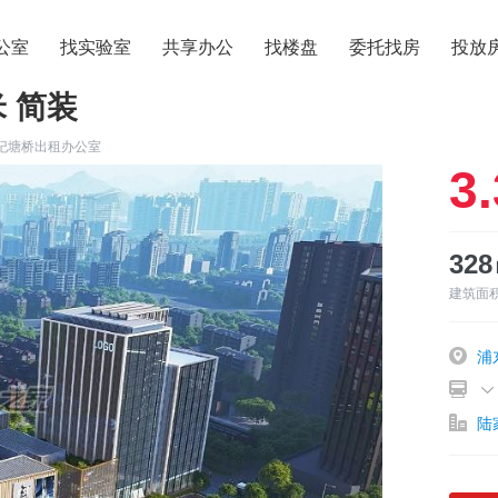
公室
找实验室
共享办公
找楼盘
委托找房
投放
米 简装
纪塘桥出租办公室
3.
32
建筑面
浦
陆