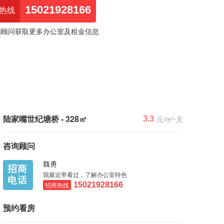
15021928166
热线
询顾问获取更多办公室及租金信息
陆家嘴世纪塘桥 - 328㎡
元/m²⋅天
3.3
咨询顾问
魏勇
我最近带看过，了解办公室特色
招商热线
15021928166
预约看房