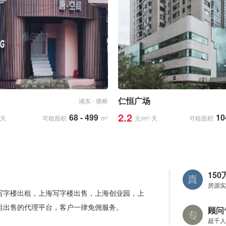
仁恒广场
浦东 - 塘桥
2.2
68 - 499
10
⋅天
可租面积
m²
元/m²⋅天
可租面积
15
房源实
写字楼出租，上海写字楼出售，上海创业园，上
租出售的代理平台，客户一律免佣服务。
顾问
超千人