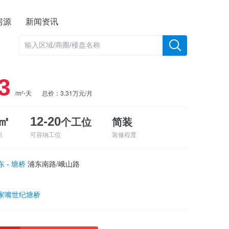
房源
新闻资讯
3
/m²⋅天
总价：3.31万元/月
个工位
简装
8㎡
12-20
积
可容纳工位
装修程度
东
-
塘桥
浦东南路/峨山路
家嘴世纪塘桥