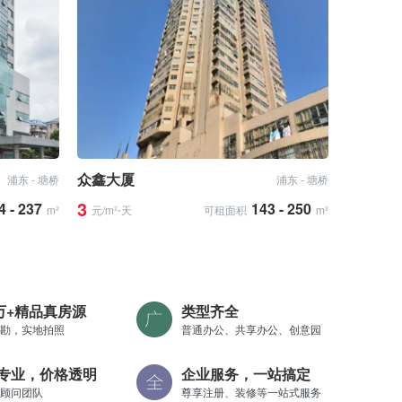
众鑫大厦
浦东 - 塘桥
浦东 - 塘桥
3
4 - 237
143 - 250
m²
元/m²⋅天
可租面积
m²
0万+精品真房源
类型齐全
勘，实地拍照
普通办公、共享办公、创意园
专业，价格透明
企业服务，一站搞定
顾问团队
尊享注册、装修等一站式服务