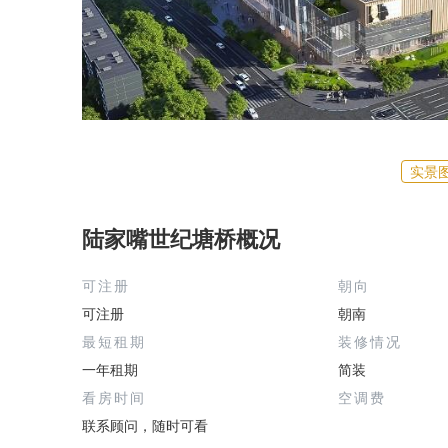
实景
陆家嘴世纪塘桥概况
可注册
朝向
可注册
朝南
最短租期
装修情况
一年租期
简装
看房时间
空调费
联系顾问，随时可看