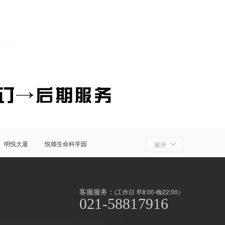
明悦大厦
悦颂生命科学园
展开
细胞产业园
ATLATL飞镖加速器
浦
奉贤
金山
上海周边
客服服务：
(工作日 早8:00-晚22:00）
021-58817916
泾/联洋
北京西路
前滩
世博滨江
淞南高境
上南地区
南京东路