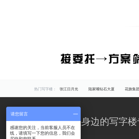
热门写字楼：
张江日月光
陆家嘴钻石大厦
花旗集
炬芯研发大楼
佑越国际
张江海趣园
中国芯科技园
衡谷1976
惠生中心
请您留言
区域写字楼：
浦东
黄浦
徐汇
长宁
静安
办公之家，您身边的写字楼
商圈写字楼：
曹杨路
金山
陆家嘴
静安寺
感谢您的关注，当前客服人员不在
线，请填写一下您的信息，我们会
曹家渡
张江
金桥开发区
火车站
尽快和您联系。