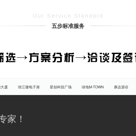
Our Service Standard
五步标准服务
团大厦
张江微电子港
星创科技广场
绿地M-TOWN
康达源谷
盛大天地源创谷
豪威科技园（张江乐业天地）
张江海豚湾
原能
普陀
虹口
杨浦
宝山
闵行
嘉定
松江
青
专家！
八佰伴
竹园商贸区
南京西路/江宁路
世纪公园
塘桥
洋
大宁/延长路
汶水路/共和新路
三林
人民广场
徐家汇