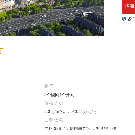
招商
咨
图
格局
5个隔间1个开间
价格优势
3.3元/m²⋅天，约3.31万元/月
面积信息
面积 328㎡，使用率约% ，可容纳工位